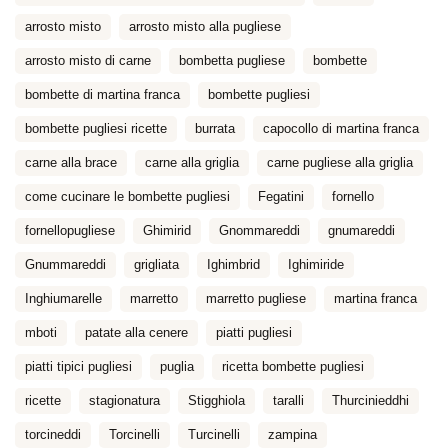
arrosto misto
arrosto misto alla pugliese
arrosto misto di carne
bombetta pugliese
bombette
bombette di martina franca
bombette pugliesi
bombette pugliesi ricette
burrata
capocollo di martina franca
carne alla brace
carne alla griglia
carne pugliese alla griglia
come cucinare le bombette pugliesi
Fegatini
fornello
fornellopugliese
Ghimirid
Gnommareddi
gnumareddi
Gnummareddi
grigliata
Ighimbrid
Ighimiride
Inghiumarelle
marretto
marretto pugliese
martina franca
mboti
patate alla cenere
piatti pugliesi
piatti tipici pugliesi
puglia
ricetta bombette pugliesi
ricette
stagionatura
Stigghiola
taralli
Thurcinieddhi
torcineddi
Torcinelli
Turcinelli
zampina