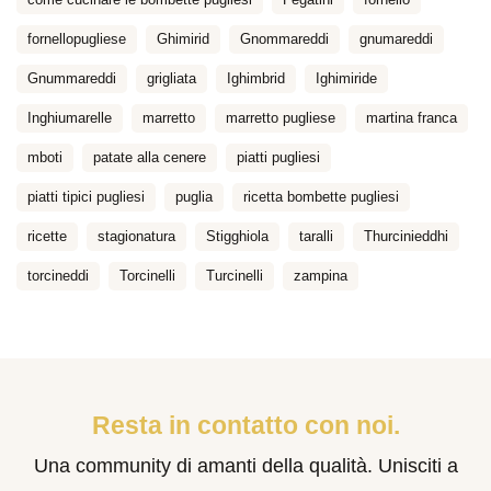
fornellopugliese
Ghimirid
Gnommareddi
gnumareddi
Gnummareddi
grigliata
Ighimbrid
Ighimiride
Inghiumarelle
marretto
marretto pugliese
martina franca
mboti
patate alla cenere
piatti pugliesi
piatti tipici pugliesi
puglia
ricetta bombette pugliesi
ricette
stagionatura
Stigghiola
taralli
Thurcinieddhi
torcineddi
Torcinelli
Turcinelli
zampina
Resta in contatto con noi.
Una community di amanti della qualità. Unisciti a