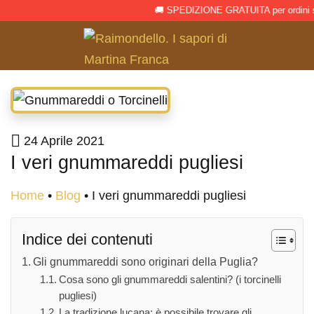
🚚 SPEDIZIONE GRATUITA per ordini supe
24 Aprile 2021
I veri gnummareddi pugliesi
Home
•
Blog
•
I veri gnummareddi pugliesi
Indice dei contenuti
Gli gnummareddi sono originari della Puglia?
Cosa sono gli gnummareddi salentini? (i torcinelli
pugliesi)
La tradizione lucana: è possibile trovare gli