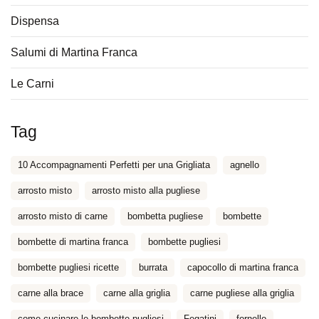
Dispensa
Salumi di Martina Franca
Le Carni
Tag
10 Accompagnamenti Perfetti per una Grigliata
agnello
arrosto misto
arrosto misto alla pugliese
arrosto misto di carne
bombetta pugliese
bombette
bombette di martina franca
bombette pugliesi
bombette pugliesi ricette
burrata
capocollo di martina franca
carne alla brace
carne alla griglia
carne pugliese alla griglia
come cucinare le bombette pugliesi
Fegatini
fornello