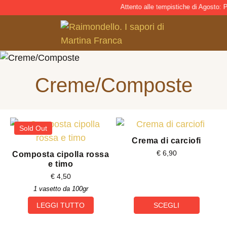
Attento alle tempistiche di Agosto: Pe
Creme/Composte
Sold Out
Crema di carciofi
€
6,90
Composta cipolla rossa
e timo
€
4,50
1 vasetto da 100gr
LEGGI TUTTO
SCEGLI