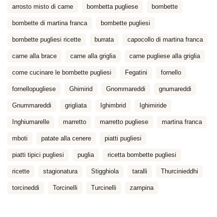
arrosto misto di carne
bombetta pugliese
bombette
bombette di martina franca
bombette pugliesi
bombette pugliesi ricette
burrata
capocollo di martina franca
carne alla brace
carne alla griglia
carne pugliese alla griglia
come cucinare le bombette pugliesi
Fegatini
fornello
fornellopugliese
Ghimirid
Gnommareddi
gnumareddi
Gnummareddi
grigliata
Ighimbrid
Ighimiride
Inghiumarelle
marretto
marretto pugliese
martina franca
mboti
patate alla cenere
piatti pugliesi
piatti tipici pugliesi
puglia
ricetta bombette pugliesi
ricette
stagionatura
Stigghiola
taralli
Thurcinieddhi
torcineddi
Torcinelli
Turcinelli
zampina