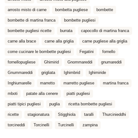
arrosto misto di carne
bombetta pugliese
bombette
bombette di martina franca
bombette pugliesi
bombette pugliesi ricette
burrata
capocollo di martina franca
carne alla brace
carne alla griglia
carne pugliese alla griglia
come cucinare le bombette pugliesi
Fegatini
fornello
fornellopugliese
Ghimirid
Gnommareddi
gnumareddi
Gnummareddi
grigliata
Ighimbrid
Ighimiride
Inghiumarelle
marretto
marretto pugliese
martina franca
mboti
patate alla cenere
piatti pugliesi
piatti tipici pugliesi
puglia
ricetta bombette pugliesi
ricette
stagionatura
Stigghiola
taralli
Thurcinieddhi
torcineddi
Torcinelli
Turcinelli
zampina