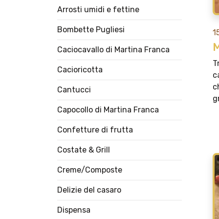
Arrosti umidi e fettine
Bombette Pugliesi
1
M
Caciocavallo di Martina Franca
T
Cacioricotta
c
c
Cantucci
g
Capocollo di Martina Franca
Confetture di frutta
Costate & Grill
Creme/Composte
Delizie del casaro
Dispensa