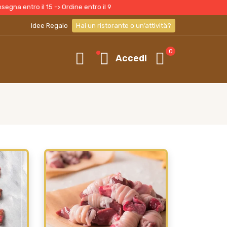
o il 15 -> Ordine entro il 9
Idee Regalo
Hai un ristorante o un’attività?
0
Accedi