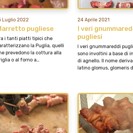
5 Luglio 2022
24 Aprile 2021
arretto pugliese
I veri gnummared
pugliesi
ra i tanti piatti tipici che
aratterizzano la Puglia, quelli
I veri gnummareddi pugli
he prevedono la cottura alla
sono involtini a base di i
riglia o al forno a…
di agnello. Il nome deriva
latino glomus, glomeris 