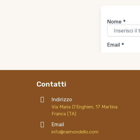
Contatti
Indirizzo
Via Maria D'Enghien, 17 Martina
Franca (TA)
Email
info@raimondello.com