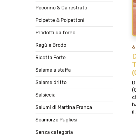
Pecorino & Canestrato
Polpette & Polpettoni
Prodotti da forno
Ragù e Brodo
6
D
Ricotta Forte
T
Salame a staffa
(
Salame dritto
D
(
Salsiccia
c
h
Salumi di Martina Franca
il
Scamorze Pugliesi
Senza categoria