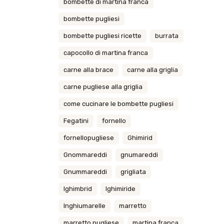
bombette di martina franca
bombette pugliesi
bombette pugliesi ricette
burrata
capocollo di martina franca
carne alla brace
carne alla griglia
carne pugliese alla griglia
come cucinare le bombette pugliesi
Fegatini
fornello
fornellopugliese
Ghimirid
Gnommareddi
gnumareddi
Gnummareddi
grigliata
Ighimbrid
Ighimiride
Inghiumarelle
marretto
marretto pugliese
martina franca