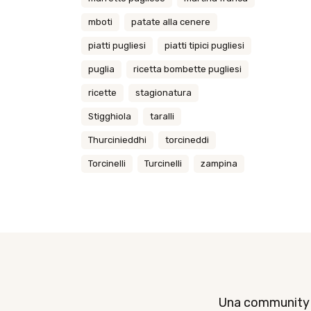
mboti
patate alla cenere
piatti pugliesi
piatti tipici pugliesi
puglia
ricetta bombette pugliesi
ricette
stagionatura
Stigghiola
taralli
Thurcinieddhi
torcineddi
Torcinelli
Turcinelli
zampina
Una community di 