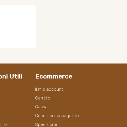
ni Utili
Ecommerce
Il mio account
Carrello
Cassa
Condizioni di acquisto
ilio
Spedizione