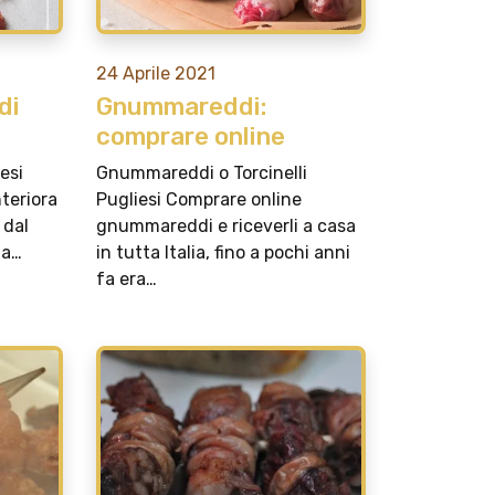
24 Aprile 2021
di
Gnummareddi:
comprare online
esi
Gnummareddi o Torcinelli
nteriora
Pugliesi Comprare online
 dal
gnummareddi e riceverli a casa
da…
in tutta Italia, fino a pochi anni
fa era…