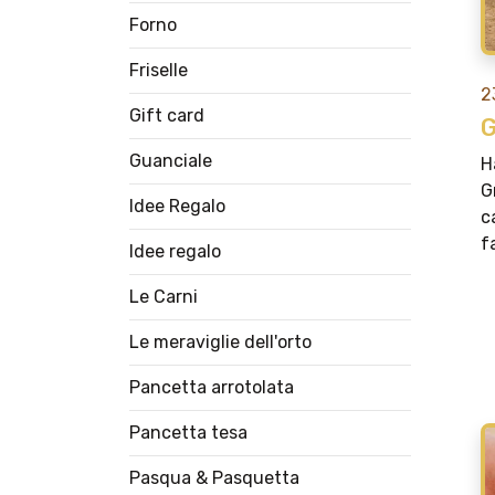
Forno
Friselle
2
Gift card
Guanciale
H
G
Idee Regalo
c
f
Idee regalo
Le Carni
Le meraviglie dell'orto
Pancetta arrotolata
Pancetta tesa
Pasqua & Pasquetta