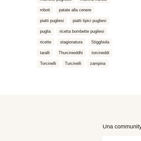
mboti
patate alla cenere
piatti pugliesi
piatti tipici pugliesi
puglia
ricetta bombette pugliesi
ricette
stagionatura
Stigghiola
taralli
Thurcinieddhi
torcineddi
Torcinelli
Turcinelli
zampina
Una community di