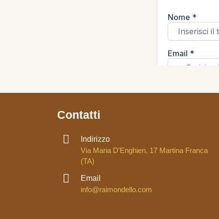
Contatti
Indirizzo
Via Maria D'Enghien, 17 Martina Franca
(TA)
Email
info@raimondello.com