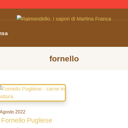
nsa
fornello
 Agosto 2022
l Fornello Pugliese