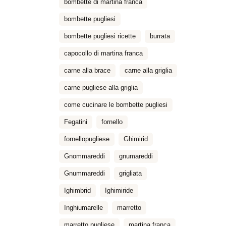
bombette di martina franca
bombette pugliesi
bombette pugliesi ricette
burrata
capocollo di martina franca
carne alla brace
carne alla griglia
carne pugliese alla griglia
come cucinare le bombette pugliesi
Fegatini
fornello
fornellopugliese
Ghimirid
Gnommareddi
gnumareddi
Gnummareddi
grigliata
Ighimbrid
Ighimiride
Inghiumarelle
marretto
marretto pugliese
martina franca