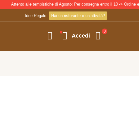
Attento alle tempistiche di Agosto: Per consegna entro il 10 -> Ordine entro il 
Idee Regalo
Hai un ristorante o un’attività?
0
Accedi