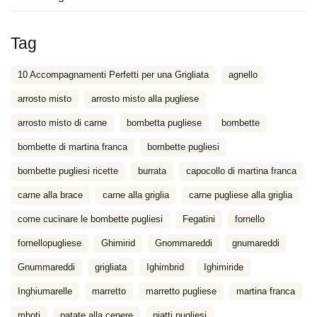
Tag
10 Accompagnamenti Perfetti per una Grigliata
agnello
arrosto misto
arrosto misto alla pugliese
arrosto misto di carne
bombetta pugliese
bombette
bombette di martina franca
bombette pugliesi
bombette pugliesi ricette
burrata
capocollo di martina franca
carne alla brace
carne alla griglia
carne pugliese alla griglia
come cucinare le bombette pugliesi
Fegatini
fornello
fornellopugliese
Ghimirid
Gnommareddi
gnumareddi
Gnummareddi
grigliata
Ighimbrid
Ighimiride
Inghiumarelle
marretto
marretto pugliese
martina franca
mboti
patate alla cenere
piatti pugliesi