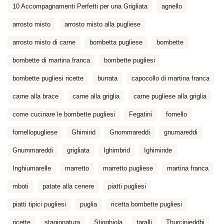
10 Accompagnamenti Perfetti per una Grigliata
agnello
arrosto misto
arrosto misto alla pugliese
arrosto misto di carne
bombetta pugliese
bombette
bombette di martina franca
bombette pugliesi
bombette pugliesi ricette
burrata
capocollo di martina franca
carne alla brace
carne alla griglia
carne pugliese alla griglia
come cucinare le bombette pugliesi
Fegatini
fornello
fornellopugliese
Ghimirid
Gnommareddi
gnumareddi
Gnummareddi
grigliata
Ighimbrid
Ighimiride
Inghiumarelle
marretto
marretto pugliese
martina franca
mboti
patate alla cenere
piatti pugliesi
piatti tipici pugliesi
puglia
ricetta bombette pugliesi
ricette
stagionatura
Stigghiola
taralli
Thurcinieddhi