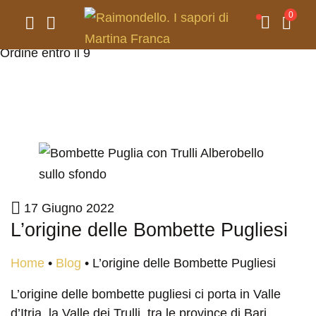
Attento alle tempistiche di Agosto: Per consegna entro il
0
10 -> Ordine entro il 4. Per consegna entro il 15 ->
Ordine entro il 9
17 Giugno 2022
L’origine delle Bombette Pugliesi
Home
•
Blog
•
L’origine delle Bombette Pugliesi
L’origine delle bombette pugliesi ci porta in Valle
d’Itria, la Valle dei Trulli, tra le province di Bari,