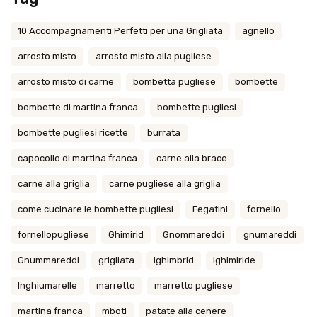
10 Accompagnamenti Perfetti per una Grigliata
agnello
arrosto misto
arrosto misto alla pugliese
arrosto misto di carne
bombetta pugliese
bombette
bombette di martina franca
bombette pugliesi
bombette pugliesi ricette
burrata
capocollo di martina franca
carne alla brace
carne alla griglia
carne pugliese alla griglia
come cucinare le bombette pugliesi
Fegatini
fornello
fornellopugliese
Ghimirid
Gnommareddi
gnumareddi
Gnummareddi
grigliata
Ighimbrid
Ighimiride
Inghiumarelle
marretto
marretto pugliese
martina franca
mboti
patate alla cenere