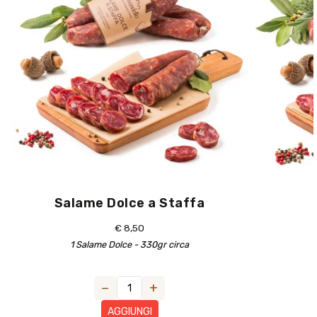
Salame Dolce a Staffa
€
8,50
1 Salame Dolce - 330gr circa
−
+
AGGIUNGI